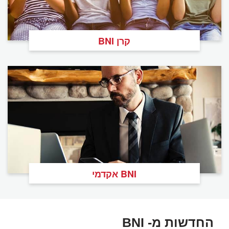
קרן BNI
BNI אקדמי
החדשות מ- BNI