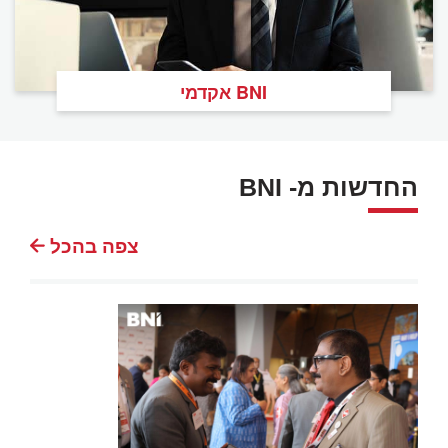
BNI אקדמי
החדשות מ- BNI
צפה בהכל