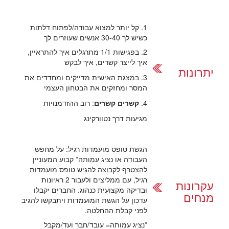
1. קל יותר למצוא עבודה/לפתוח דלתות
כשיש לך 30-40 אנשים שעוזרים לך
2. בפגישות 1/1 מתרגלים איך להתראיין,
איך לייצר קשרים, איך לבקש
יתרונות
3. במצגת האישית מדייקים ומחדדים את
המסר ומחזקים את הבטחון העצמי
4.
קשרים קשרים
: רוב ההזדמנויות
מגיעות דרך נטוורקינג
הגשת טופס מועמדות רגיל: על מחפש
העבודה או נציג עמותה* קבוע המעוניין
להצטרף לקבוצה להגיש טופס מועמדות
רגיל, עם ממליצים ולעבור 2 ראיונות
עקרונות
ובדיקה מקצועית כנהוג. החברים יקבלו
מנחים
עדכון על הגשת המועמדות ויתבקשו להגיב
לפני קבלת ההחלטה.
*נציג עמותה= עובד/חבר ועד/מקבל