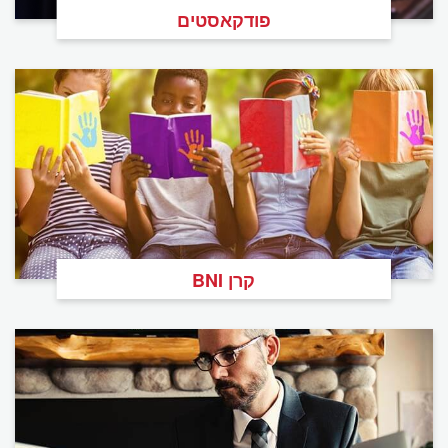
פודקאסטים
קרן BNI