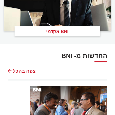
BNI אקדמי
החדשות מ- BNI
צפה בהכל