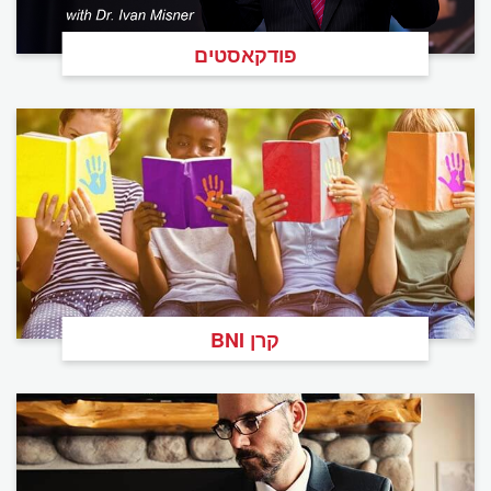
פודקאסטים
קרן BNI