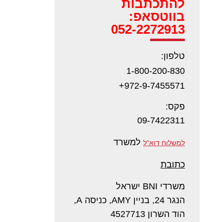
להתכתבות
בווטסאפ:
052-2272913
טלפון:
1-800-200-830
972-9-7455571+
פקס:
09-7422311
למשרד
למשלוח דוא"ל
כתובת
משרדי BNI ישראל
הנגר 24, בניין AMY, כניסה A,
הוד השרון 4527713