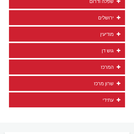
שפלה ודרום
ירושלים
מודיעין
גוש דן
המרכז
שרון מרכז
עתידי