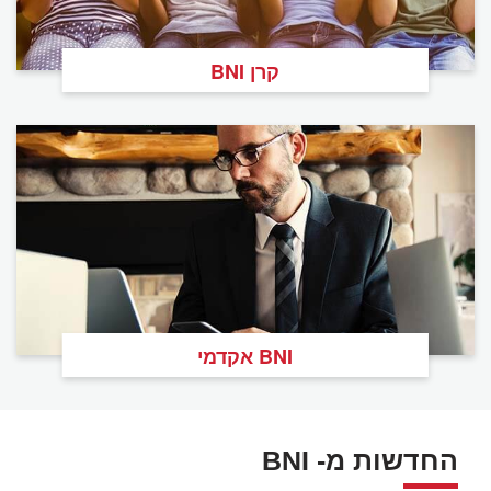
קרן BNI
BNI אקדמי
החדשות מ- BNI