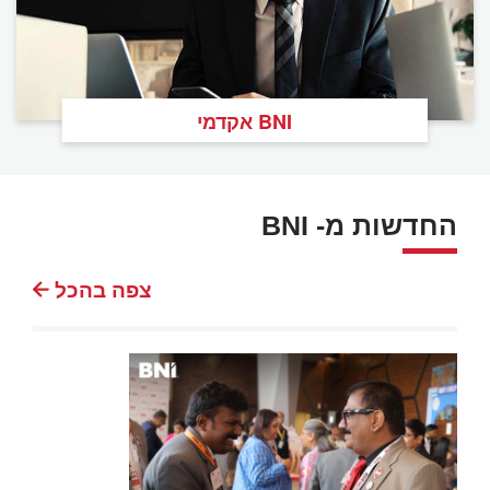
BNI אקדמי
החדשות מ- BNI
צפה בהכל