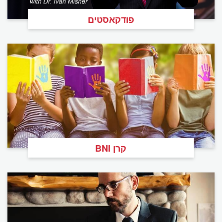
פודקאסטים
קרן BNI