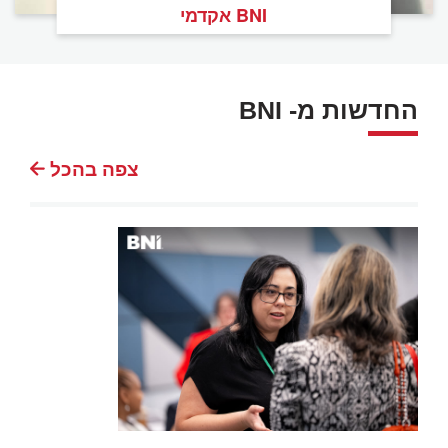
BNI אקדמי
החדשות מ- BNI
צפה בהכל