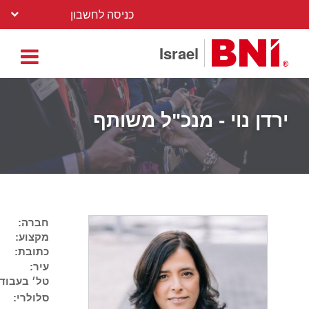
כניסה לחשבון
Israel
ירדן נוי - מנכ"ל משותף
חברה:
מקצוע:
כתובת:
עיר:
טל׳ בעבודה
סלולרי: