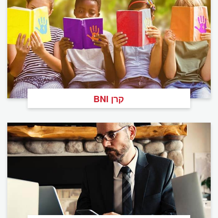
קרן BNI