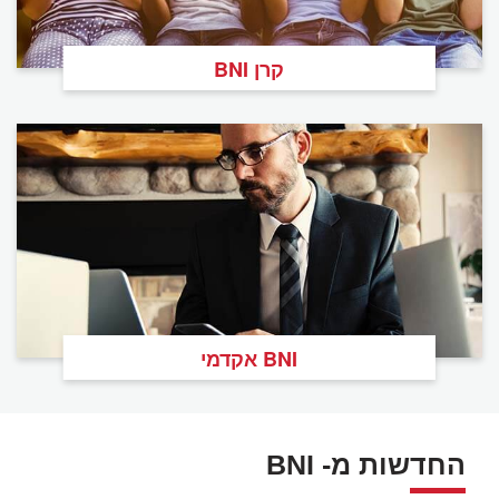
קרן BNI
BNI אקדמי
החדשות מ- BNI