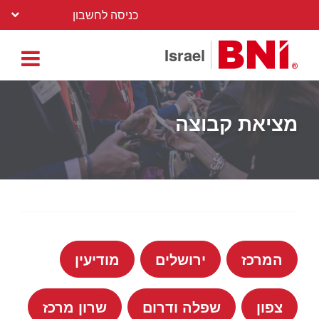
כניסה לחשבון
Israel
מציאת קבוצה
המרכז
ירושלים
מודיעין
צפון
שפלה ודרום
שרון מרכז